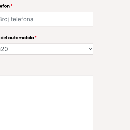
lefon
*
del automobila
*