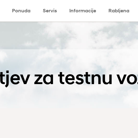
Ponuda
Servis
Informacije
Rabljena
ki program
Eco program
Komercijalni
jev za testnu v