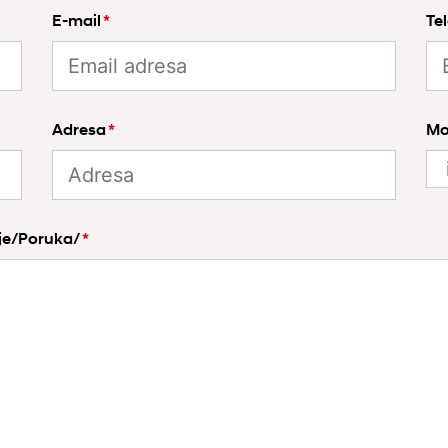
E-mail
*
Te
Adresa
*
Mo
nje/Poruka/
*